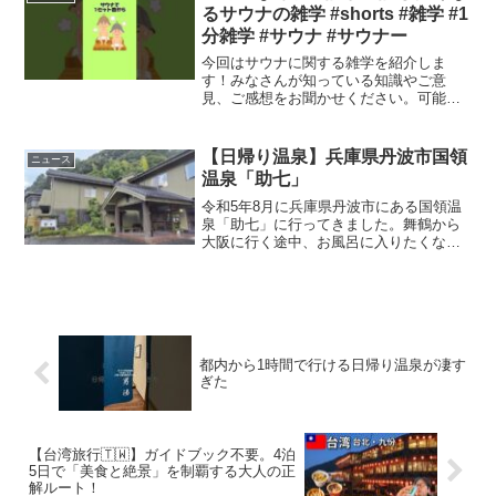
るサウナの雑学 #shorts #雑学 #1
分雑学 #サウナ #サウナー
今回はサウナに関する雑学を紹介しま
す！みなさんが知っている知識やご意
見、ご感想をお聞かせください。可能な
限り返信していきますのでみなさんと盛
り上げていけたら嬉しいです。#shorts #
雑学 #暇つぶし #1分雑学 #サウナ #温泉
【日帰り温泉】兵庫県丹波市国領
ニュース
サウナを...
温泉「助七」
令和5年8月に兵庫県丹波市にある国領温
泉「助七」に行ってきました。舞鶴から
大阪に行く途中、お風呂に入りたくな
り、高速道路を降りてやって来ました。
「助七」は温泉宿で日帰り温泉のサービ
スがあります。当日は近くに来たら雲が
厚くなり、夕立が降ってき...
都内から1時間で行ける日帰り温泉が凄す
ぎた
【台湾旅行🇹🇼】ガイドブック不要。4泊
5日で「美食と絶景」を制覇する大人の正
解ルート！