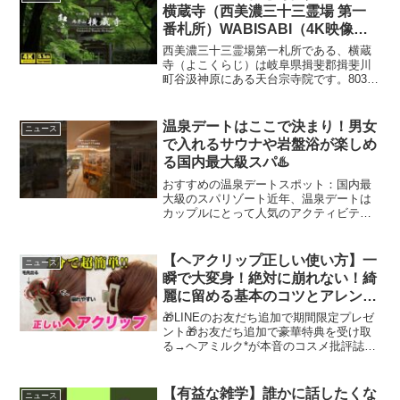
う一心でスー...
横蔵寺（西美濃三十三霊場 第一
番札所）WABISABI（4K映像
5.1ch Sounds）@healing-
西美濃三十三霊場第一札所である、横蔵
videos
寺（よこくらじ）は岐阜県揖斐郡揖斐川
町谷汲神原にある天台宗寺院です。803年
に最澄が創建したと伝えられています。
春夏には青紅葉や苔、秋には紅葉が素晴
らしく「飛騨・美濃紅葉三十三選の地」
温泉デートはここで決まり！男女
ニュース
に選ばれています。紅...
で入れるサウナや岩盤浴が楽しめ
る国内最大級スパ♨️
おすすめの温泉デートスポット：国内最
大級のスパリゾート近年、温泉デートは
カップルにとって人気のアクティビティ
の一つとなっています。その中でも、国
内最大級のスパリゾートは特に注目を集
めています。広々とした空間、様々な体
【ヘアクリップ正しい使い方】一
ニュース
験ができる施設、そしてカ...
瞬で大変身！絶対に崩れない！綺
麗に留める基本のコツとアレンジ
3選を表参道美容師が解説します
🎁LINEのお友だち追加で期間限定プレゼ
♡
ント🎁お友だち追加で豪華特典を受け取
る→ヘアミルク*が本音のコスメ批評誌
LDK the Beatuy A評価受賞しました🏆
✨*1,500円以上部門 フルーティサボンの
香りで受賞✂️─────────...
【有益な雑学】誰かに話したくな
ニュース