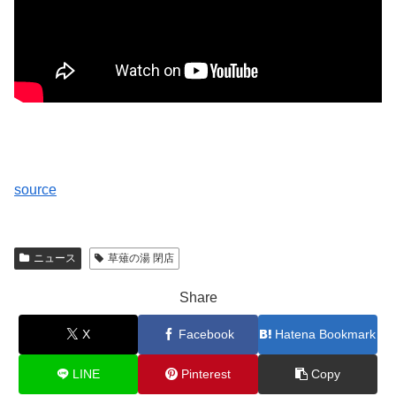
source
ニュース
草薙の湯 閉店
Share
X
Facebook
Hatena Bookmark
LINE
Pinterest
Copy