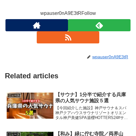
wpauser0nA9E3tRFollow
wpauser0nA9E3tR
Related articles
【サウナ】1分半で紹介する兵庫
ニュース
県の人気サウナ施設５選
【今回紹介した施設】神戸サウナ＆スパ
神戸クアハウスサウナリゾートオリエン
タル神戸美健SPA湯櫻HOTTERS24#サウ
ナ#兵庫県皆様はじめまして！スーパー銭
湯大好きな暇人です！コロナ禍で沈んで
いる温浴業界を少しでも応援したいとい
【和み】緑に佇む寺院／両界山
ニュース