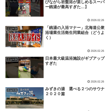
びながら岩盤浴が楽しめるスーパ
ー銭湯が最高すぎた…】
2026.02.26
「銭湯の入浴マナー」北海道公衆
ニュース
浴場業生活衛生同業組合（どうよ
く）
2026.02.26
日本最大級温浴施設がギブアップ
ニュース
すぎた
2026.02.26
みずきの湯 選べる２つのサウナ
ニュース
２０２０篇