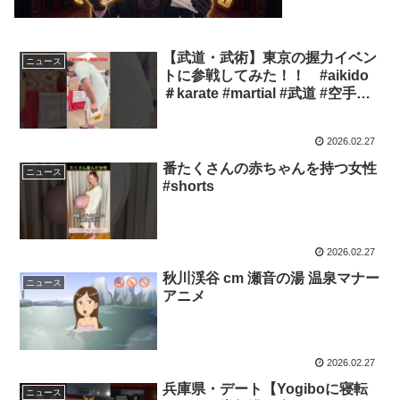
【武道・武術】東京の握力イベン
ニュース
トに参戦してみた！！ #aikido
＃karate #martial #武道 #空手＃
合気道＃筋トレ#selfdefens
2026.02.27
番たくさんの赤ちゃんを持つ女性
ニュース
#shorts
2026.02.27
秋川渓谷 cm 瀬音の湯 温泉マナー
ニュース
アニメ
2026.02.27
兵庫県・デート【Yogiboに寝転
ニュース