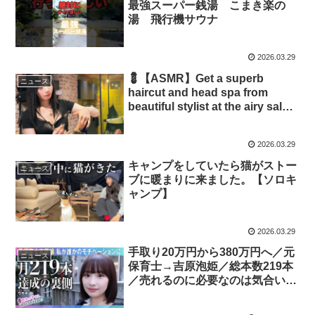
最強スーパー銭湯 こまき楽の
湯 飛行機サウナ
2026.03.29
💈【ASMR】Get a superb
ニュース
haircut and head spa from
beautiful stylist at the airy salon.
#haircut
2026.03.29
キャンプをしていたら猫がストー
ニュース
ブに暖まりに来ました。【ソロキ
ャンプ】
2026.03.29
手取り20万円から380万円へ／元
ニュース
保育士→吉原泡姫／総本数219本
／売れるのに必要なのは気合いと
根性／お金に囚われず楽しい時間
を／誰かのモチベーションになり