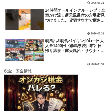
2026.03.31
24時間オールインクルーシブ！全
ニュース
室かけ流し露天風呂付の穴場宿見
つけました。貸切サウナで癒され
る極上旅
2026.03.31
朝風呂♨️朝食バイキング👍土日大
ニュース
人＠1400円《群馬県渋川市》日
帰り温泉・露天風呂・サウナ・水
風呂・温泉入り放題😄超お得‼️花
湯スカイテルメリゾート渋川天然
2026.03.31
温泉🎶
税金・安全情報