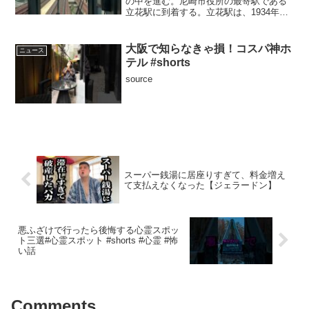
の中を進む。尼崎市役所の最寄駅である
立花駅に到着する。立花駅は、1934年
（昭和9年）7月20日、国有鉄道東海道本
線の神崎駅（現在の尼崎駅） - 西ノ宮駅
（現在の西宮駅）間に新設開業（吹田駅 -
大阪で知らなきゃ損！コスパ神ホ
ニュース
須磨駅間...
テル #shorts
source
スーパー銭湯に居座りすぎて、料金増え
て支払えなくなった【ジェラードン】
悪ふざけで行ったら後悔する心霊スポッ
ト三選#心霊スポット #shorts #心霊 #怖
い話
Comments