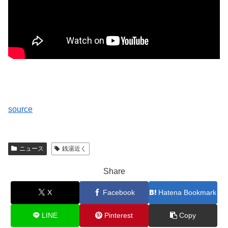
source
ニュース
銭湯近く
Share
X
Facebook
Hatena Bookmark
LINE
Pinterest
Copy