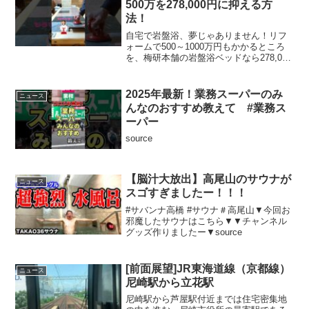
500万を278,000円に抑える方
法！
自宅で岩盤浴、夢じゃありません！リフ
ォームで500～1000万円もかかるところ
を、梅研本舗の岩盤浴ベッドなら278,000
円で実現！（本店価格は268,000円で
す。）✔ 取り付け工事不要✔ タタミ一畳
分のスペースでOK✔ じんわり体を温め...
2025年最新！業務スーパーのみ
ニュース
んなのおすすめ教えて #業務ス
ーパー
source
【脳汁大放出】高尾山のサウナが
ニュース
スゴすぎましたー！！！
#サバンナ高橋 #サウナ＃高尾山▼今回お
邪魔したサウナはこちら▼▼チャンネル
グッズ作りましたー▼source
[前面展望]JR東海道線（京都線）
ニュース
尼崎駅から立花駅
尼崎駅から芦屋駅付近までは住宅密集地