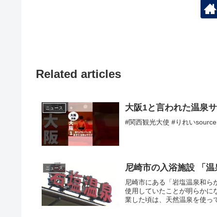
Related articles
大阪1と言われた温泉サ
ニュース
#関西観光大使 #りれいsource
尼崎市の入浴施設 「
ニュース
尼崎市にある「岩塩温泉和ら
使用していたことが明らかにな
業した頃は、天然温泉を使ってい