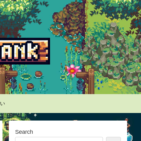
い
Search