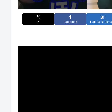
X
Facebook
Hatena Bookma