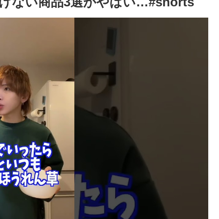
い商品3選がやばい…#shorts