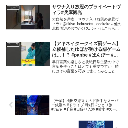
サウナ入り放題のプライベートヴ
ニュース
ィラ#兵庫観光
大自然を満喫！サウナ入り放題の絶景ヴ
ィラ✨@rikiya_hokusetsu_odekake←他の
北摂周辺のおでかけスポットはこちらー
ーーーーーーーーーーーーーーーーーー
ーーーー湖を眺めて、のんびり癒された
い🥹自分へのご褒美旅行におすすめの...
【アキネイタークイズ罰ゲーム】
ニュース
立候補したゆほが受ける罰ゲーム
は…！？ #panbe #ぱんびー #ア
キネイター #罰ゲーム #早口言葉
早口言葉の楽しさと挑戦日常生活の中で
言葉を使うことはとても重要ですが、時
にはその言葉を巧みに使ってみること
も、楽しみの一つです。特に「早口言
葉」は、言語のリズムや音の響きを楽し
むための素晴らしいツールです。ここで
は、早口言葉の魅力やトレーニ...
【千葉】成田空港近くのド派手なスーパ
ー銭湯♨️ #ドライブ #旅行 #ひとり旅
#travel #千葉 #日帰り入浴 #噴水 #スーパ
ー銭湯 #千葉旅行