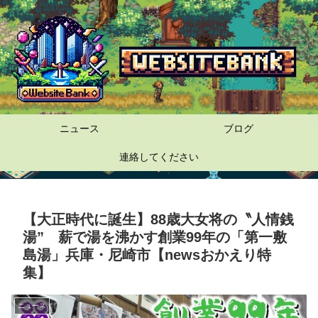
ニュース
ブログ
連絡してください
【大正時代に誕生】88歳大女将の〝人情銭
湯” 薪で湯を沸かす創業99年の「第一敷
島湯」兵庫・尼崎市【newsおかえり特
集】
ニュース