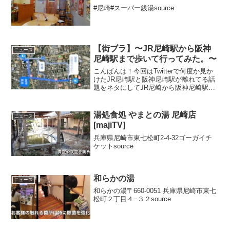
#尼崎#スーパー銭湯source
【街ブラ】〜JR尼崎駅から阪神
ニュース
尼崎駅まで歩いて行ってみた。〜
こんばんは！今回はTwitterで何度か見か
けたJR尼崎駅と阪神尼崎駅が離れてる話
題をネタにしてJR尼崎から阪神尼崎駅ま
で何分かかるか歩いてみました。歩いて
みた感想は遠いようで歩いてみるとそん
なに距離感は感じなかったと思います。
湯処食処 やまとの湯 尼崎店
ニュース
(最初の時計...
[majiTV]
兵庫県尼崎市東七松町2-4-32ゴーガイチ
ケットsource
和らかの湯
ニュース
和らかの湯〒660-0051 兵庫県尼崎市東七
松町２丁目４−３２source