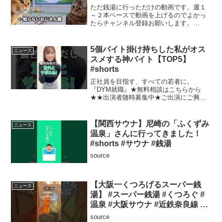
ただ銭湯に行っただけの動画です。週１
～２本ペースで動画を上げるのでよかっ
たらチャンネル登録お願いします。
TwitterURL：▼再生リスト（自作猫ミー
ム）#猫ミーム #猫マニ #memes #meme
#catmemesource
5個バイト掛け持ちした私がオス
ニュース
スメする神バイト【TOP5】
#shorts
正社員を目指す、すべての若者に。
『DYM就職』★無料相談はこちらから
★★出演者随時募集中★ご出演にご興味
がある方はTwitterにDMをお願いします！
＝＝＝＝＝＝＝＝＝＝＝＝＝＝＝＝＝＝
＝＝＝みんなのアルバイトでは、アルバ
【関西サウナ】尼崎の「ふくずみ
ニュース
イトに役立つ情報を...
温泉」さんに行ってきました！
#shorts #サウナ #銭湯
source
【大阪一くつろげるスーパー銭
ニュース
湯】 #スーパー銭湯 #くつろぐ #
温泉 #大阪サウナ #近鉄奈良線 #
近鉄大阪線
source