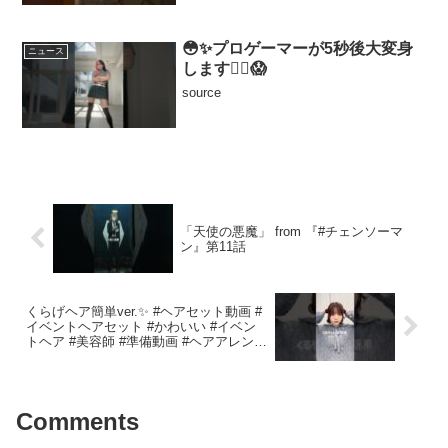
😳✨プロゲーマーが5秒後大変身
ニュース
します😵‍💫😱
source
「天使の悪魔」 from 『#チェンソーマ
ン』第11話
くらげヘア簡単ver.✨ #ヘアセット動画 #
イベントヘアセット #かわいい #イベン
トヘア #美容師 #準備動画 #ヘアアレンジ
動画 #セルフヘアアレンジ
Comments