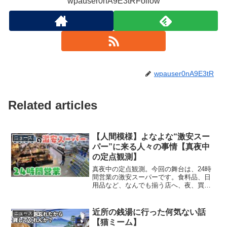
wpauser0nA9E3tRFollow
wpauser0nA9E3tR
Related articles
【人間模様】よなよな“激安スー
ニュース
パー”に来る人々の事情【真夜中
の定点観測】
真夜中の定点観測。今回の舞台は、24時
間営業の激安スーパーです。食料品、日
用品など、なんでも揃う店へ、夜、買い
物にやってくる人々。それぞれが抱える
「事情」に迫ります。(2020年11月9日放
送)#ABCテレビ #キャスト#特集 #真夜
近所の銭湯に行った何気ない話
ニュース
中の定...
【猫ミーム】