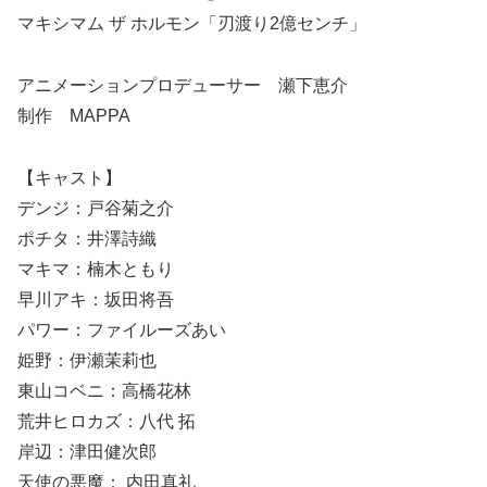
マキシマム ザ ホルモン「刃渡り2億センチ」
アニメーションプロデューサー 瀬下恵介
制作 MAPPA
【キャスト】
デンジ：戸谷菊之介
ポチタ：井澤詩織
マキマ：楠木ともり
早川アキ：坂田将吾
パワー：ファイルーズあい
姫野：伊瀬茉莉也
東山コベニ：高橋花林
荒井ヒロカズ：八代 拓
岸辺：津田健次郎
天使の悪魔： 内田真礼