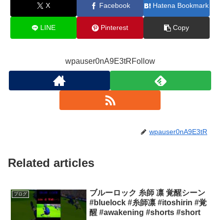
X
Facebook
Hatena Bookmark
LINE
Pinterest
Copy
wpauser0nA9E3tRFollow
wpauser0nA9E3tR
Related articles
ブルーロック 糸師 凛 覚醒シーン
ブログ
#bluelock #糸師凛 #itoshirin #覚
醒 #awakening #shorts #short