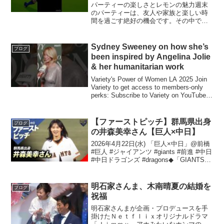
パーティーの楽しさとレモンの魅力週末
のパーティーは、友人や家族と楽しい時
間を過ごす絶好の機会です。その中でも
特に、飲み物や食べ物が大きな役割を果
たします。その点で、レモンは非常に人
気のある素材です。爽やかな酸味があ
Sydney Sweeney on how she’s
ブログ
り、様々な料理や飲み物にア...
been inspired by Angelina Jolie
& her humanitarian work
Variety's Power of Women LA 2025 Join
Variety to get access to members-only
perks: Subscribe to Variety on YouTube:
Subs...
【ファーストピッチ】群馬県出身
ブログ
の井森美幸さん【巨人×中日】
2026年4月22日(水) 「巨人×中日」@前橋
#巨人 #ジャイアンツ #giants #前進 #中日
#中日ドラゴンズ #dragons◆「GIANTS
TV」---------------------------------------...
明石家さんま、木南晴夏の結婚を
ブログ
祝福
明石家さんまが企画・プロデュースを手
掛けたＮｅｔｆｌｉｘオリジナルドラマ