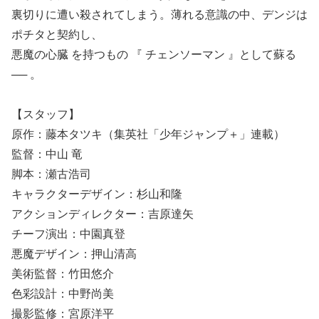
裏切りに遭い殺されてしまう。薄れる意識の中、デンジは
ポチタと契約し、
悪魔の心臓 を持つもの 『 チェンソーマン 』として蘇る
── 。
【スタッフ】
原作：藤本タツキ（集英社「少年ジャンプ＋」連載）
監督：中山 竜
脚本：瀬古浩司
キャラクターデザイン：杉山和隆
アクションディレクター：吉原達矢
チーフ演出：中園真登
悪魔デザイン：押山清高
美術監督：竹田悠介
色彩設計：中野尚美
撮影監修：宮原洋平