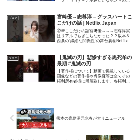
「Ｊｉｍｍｙ～アホみたいなホンマの話
～」（7月20日から配信）の試写会イベン
トが行われ、主演の中尾明慶、玉山鉄
二、木南晴夏らが出席した。このドラマ
宮﨑優→志尊淳 – グラスハートこ
ブログ
は、お笑い芸人・ジミー...
こだけの話 | Netflix Japan
🤫💭ここだけの話宮﨑優→→→志尊淳実
はリアルでもぎこちなかった？？坂本＆
西条の“繊細な関係性”の舞台裏㊙Netflixで
視聴: チャンネル登録: Netflix公式SNS:X:
TIK TOK: INSTAGRAM: FACEBOOK:
A...
【鬼滅の刃】悲惨すぎる黒死牟の
ブログ
最期 #鬼滅の刃
【著作権について】動画で掲載している
画像などの著作権や肖像権等は全てその
権利所有者様に帰属致します。各権利所
有者様や第三者に不利益がない様配慮し
ておりますが、動画の内容や扱ってる素
材について問題がある場合は、各権利所
有者様本人からご連絡をお...
熊本の嘉島湯元水春が大リニューアル