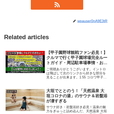
wpauser0nA9E3tR
Related articles
【甲子園野球観戦ファン必見！】
ニュース
クルマで行く甲子園球場完全ルー
トガイド・周辺駐車場事情・おす
すめ駐車場情報 2023
ご視聴ありがとうございます。イントロ
は飛ばして次のリンクから好きな部分を
見ることが出来ます。1:55 コロワ甲子園
駐車場入り口、料金ガイド、ここからか
ら甲子園球場まで2:46 甲子園球場前から
球場に近い周辺駐車場紹介4:05 ちょっと
大垣でととのう！「天然温泉 大
ニュース
歩いて...
垣コロナの湯」のサウナ＆岩盤浴
が凄すぎる
サウナ好き・岩盤浴好き必見！温泉の魅
力をぎゅっと詰め込んだ、天然温泉 大垣