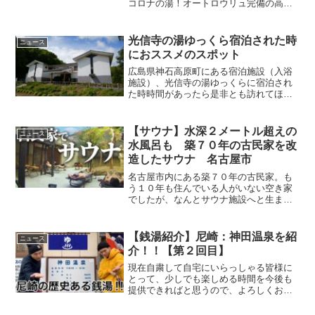
コロナの湯！オートロウリュ完備の高温
サウナ、そしてキリッと冷えた水風呂。
外気浴スペースでの「ととのい」体験は
格別です。さらに、種類豊富な岩盤浴エ
光信寺の湯ゆっくら宿泊された時
ニュース
リアでは、デトックス効...
におススメのスポット
広島県神石高原町にある宿泊施設（入浴
施設）、光信寺の湯ゆっくらに宿泊され
た時時間があったら是非とも訪れてほし
い場所の紹介です。１．光末清瀧神社
２．父木野青瀧神社３．長生きの水長生
きの水は片道1時間程ですので、散策がて
【サウナ】水深２メートル超えの
ニュース
ら行くのにちょうど良いで...
水風呂も 築７０年の古民家を改
造したサウナ 名古屋市
名古屋市内にある築７０年の古民家。も
う１０年も住んでいる人がいない空き家
でしたが、なんとサウナ施設へと生まれ
変わりました。古民家をサウナに改造さ
せたのは、元々メガバンクに勤務してい
た中島惇生さん、２７歳。サウナにはま
【銭湯紹介】尼崎：神田温泉を紹
ニュース
り、「自分の理想のサウナ...
介！！【第２回目】
現在自粛して自宅にいらっしゃる皆様に
とって、少しでも楽しめる時間を今後も
提供できればと思うので、よろしくお願
いいたします。SKUU4人の共通の趣味で
もある 《銭湯紹介》となってお