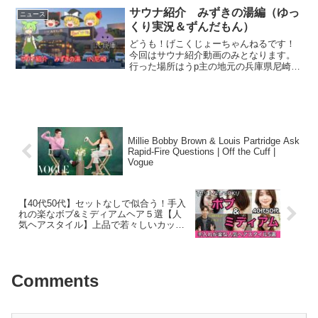
ります！今回は尼崎にある『神田温
サウナ紹介 みずきの湯編（ゆっ
ニュース
泉』！SKUUメンバーの...
くり実況＆ずんだもん）
どうも！げこくじょーちゃんねるです！
今回はサウナ紹介動画のみとなります。
行った場所はうp主の地元の兵庫県尼崎市
にある「みずきの湯」です。うp主曰く実
家に帰ったときは必ず行くそうです。サ
ウナはもちろん、岩盤浴の種類が豊富で
お食事も本格的、１日...
Millie Bobby Brown & Louis Partridge Ask
Rapid-Fire Questions | Off the Cuff |
Vogue
【40代50代】セットなしで似合う！手入
れの楽なボブ&ミディアムヘア５選【人
気ヘアスタイル】上品で若々しいカット
で素敵キレイにまとまる大人女性の髪型/
おすすめショートボブヘア前髪ありなし
60代70代
Comments