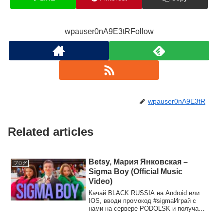
wpauser0nA9E3tRFollow
wpauser0nA9E3tR
Related articles
Betsy, Мария Янковская –
ブログ
Sigma Boy (Official Music
Video)
Качай BLACK RUSSIA на Android или
IOS, вводи промокод #sigmaИграй с
нами на сервере PODOLSK и получай
крутые призы на ст...