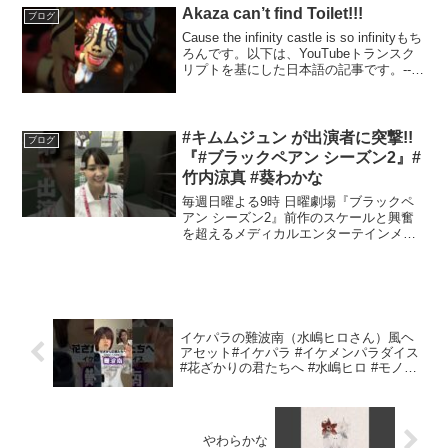
手帳、ハガキ絵やカードなどに描いてみ
Akaza can’t find Toilet!!!
ブログ
てくださいね！// ...
Cause the infinity castle is so infinityもち
ろんです。以下は、YouTubeトランスク
リプトを基にした日本語の記事です。---
### オンライン教育の未来とその影響近
年、オンライン教育は急速に発展し、...
#キムムジュン が出演者に突撃!!
ブログ
『#ブラックペアン シーズン2』#
竹内涼真 #葵わかな
毎週日曜よる9時 日曜劇場『ブラックペ
アン シーズン2』前作のスケールと興奮
を超えるメディカルエンターテインメン
トが再び始まる！★TVerで最新回を無料
配信!!★U-NEXT｜NETFLIXで過去回を全
話配信!!■番組概要2018年4月期に...
イケパラの難波南（水嶋ヒロさん）風ヘ
アセット#イケパラ #イケメンパラダイス
#花ざかりの君たちへ #水嶋ヒロ #モノマ
ネ #ヘアセット #orangerange #オレンジ
レンジ #イケナイ太陽
やわらかな