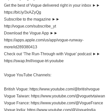
Get the best of Vogue delivered right in your inbox ►►
https://bit.ly/3xAZyQg
Subscribe to the magazine ►►
http://vogue.com/subscribe_yt
Download the Vogue App ►►
https://apps.apple.com/us/app/vogue-runway-
more/id289380413
Check out ‘The Run-Through with Vogue’ podcast ►►
https://swap.fm/l/vogue-trt-youtube
Vogue YouTube Channels:
British Vogue: https://www.youtube.com/@britishvogue
Vogue Taiwan: https://www.youtube.com/@voguetvtaiwan
Vogue France: https://www.youtube.com/@VogueFrance
Vogue India: https://www.youtube.com/@VogueIndia