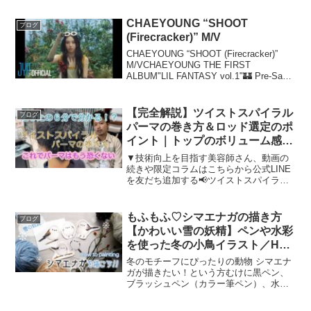
CHAEYOUNG “SHOOT
ブログ
(Firecracker)” M/V
CHAEYOUNG “SHOOT (Firecracker)”
M/VCHAEYOUNG THE FIRST
ALBUM"LIL FANTASY vol.1"🏰 Pre-Save
& Pre-Order🏰CHAEYOUNG.lnk.to/L...
【完全解説】ツイストスパイラル
ブログ
パーマの巻き方＆ロッド選定のポ
イント｜トップのボリューム感＆
質感を自由に操るテクニック
▼技術向上を目指す美容師さん、動画の
続きや限定コラムはこちらから公式LINE
を友だち追加する📢ツイストスパイラル
パーマの巻き方解説！今回はツイストス
パイラルパーマの巻き方について詳しく
解説していきます！ 💈✨「どのロッドを
もふもふ♡シマエナガの描き方
ブログ
使えばいい？」「巻...
【かわいい雪の妖精】ペンや水彩
を使った冬の小鳥イラスト／How
to paint a long-tailed tit
冬のモチーフにぴったりの動物 シマエナ
ガが描きたい！という方むけに黒ペン、
ブラッシュペン（カラー筆ペン）、水彩
の3パターンでエナガちゃんを描いてみま
した。ぜひ参考にバレットジャーナルや