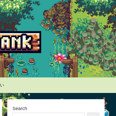
い
Search