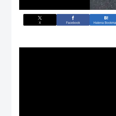
X
Facebook
Hatena Bookma