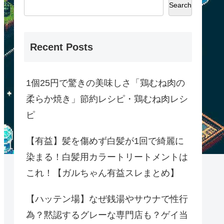
Search
Recent Posts
1個25円で驚きの美味しさ「鶏むね肉の
柔らか焼き」節約レシピ・鶏むね肉レシ
ピ
【有益】髪を傷めず白髪が1回で綺麗に
染まる！白髪用カラートリートメントは
これ！【ガルちゃん有益スレまとめ】
【ハッテン場】なぜ銭湯やサウナで性行
為？黙認するグレーな専門店も？ゲイ当