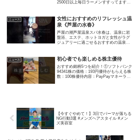
2500日以上毎日ラーメンすすってます。
【本日のお店】中華そば 桐麺 総本店大阪
府大阪市淀川区十三本町2-1-6#sususru #
桐麺 #ラーメンsource
女性におすすめのリフレッシュ温
ニュース
泉《芦屋の水春》
芦屋の潮芦屋温泉スパ水春は、温泉に岩
盤浴、エステ、ホットヨガと女性がラグ
ジュアリーに過ごせるおすすめの温泉施
設です。★JR芦屋駅や阪急夙川駅から無
料送迎バスでもお越しいただけますよ！
潮芦屋温泉スパ水春〒659-0035 兵庫県芦
初心者でも楽しめる株主優待
ニュース
屋市海洋町1...
おすすめ銘柄5つを紹介！①ソフトバンク
94341株の価格：193円優待がもらえる株
数：100株優待内容：PayPayマネーライ
ト 1,000円相当②パソナグループ 21681株
の価格：2,005円優待がもらえる株数： 1
株優待内容：淡路島...
【今すぐやめて！】3日でパーマが落ちる
NG行動3選 #メンズヘアスタイル #メン
ズ美容室