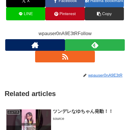
X
Facebook
Hatena Bookmark
LINE
Pinterest
Copy
wpauser0nA9E3tRFollow
wpauser0nA9E3tR
Related articles
ツンデレなゆちゃん発動！！
ニュース
source