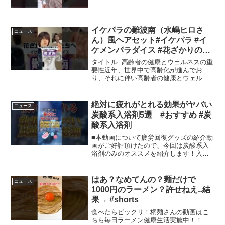
イケパラの難波南（水嶋ヒロさ
ニュース
ん）風ヘアセット#イケパラ #イ
ケメンパラダイス #花ざかりの君
たちへ #水嶋ヒロ #モノマネ #ヘ
タイトル: 高齢者の健康とウェルネスの重
アセット #orangerange #オレン
要性近年、世界中で高齢化が進んでお
り、それに伴い高齢者の健康とウェルネ
ジレンジ #イケナイ太陽
スが重要な課題として浮上しています。
社会全体が高齢者層を支援するための方
法やアプローチを模索する中で、心身の
絶対に疲れがとれる効果がヤバい
ニュース
健康を維持し、充実した...
炭酸系入浴剤5選 #おすすめ #炭
酸系入浴剤
■本動画について疲労回復グッズの紹介動
画がご好評頂けたので、今回は炭酸系入
浴剤のみのオススメを紹介します！入浴
剤は価格帯がピンキリなので、ミドル～
ミドルハイクラスの同一価格帯で厳選し
ました。他の疲労回復グッズは関連動画
はあ？なめてんの？麺だけで
ニュース
から視聴ください(^^...
1000円のラーメン？許せねえ‥結
果→ #shorts
食べたらビックリ！桐麺さんの動画はこ
ちら毎日ラーメン健康生活実施中！！