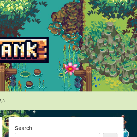
い
Search