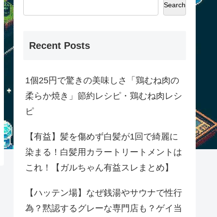
Search
Recent Posts
1個25円で驚きの美味しさ「鶏むね肉の
柔らか焼き」節約レシピ・鶏むね肉レシ
ピ
【有益】髪を傷めず白髪が1回で綺麗に
染まる！白髪用カラートリートメントは
これ！【ガルちゃん有益スレまとめ】
【ハッテン場】なぜ銭湯やサウナで性行
為？黙認するグレーな専門店も？ゲイ当