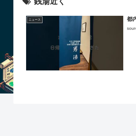
銭湯近く
都
ニュース
sour