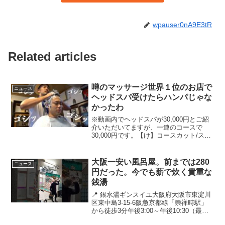
wpauser0nA9E3tR
Related articles
噂のマッサージ世界１位のお店で
ニュース
ヘッドスパ受けたらハンパじゃな
かったわ
※動画内でヘッドスパが30,000円とご紹
介いただいてますが、一連のコースで
30,000円です。【け】コースカット/スタ
ンドシャンプー/ヘッドスパ/ヘッドマッサ
ージ/肩もみ/シェービング/フェイシャル
エステ山口理容店さんのチャンネルはこ
大阪一安い風呂屋。前までは280
ニュース
ちら...
円だった。今でも薪で炊く貴重な
銭湯
📍 銀水湯ギンスイユ大阪府大阪市東淀川
区東中島3-15-6阪急京都線「崇禅時駅」
から徒歩3分午後3:00～午後10:30（最終
受付10:00）定休日 金曜日入浴料金大人