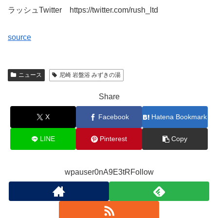
ラッシュTwitter https://twitter.com/rush_ltd
source
ニュース
尼崎 岩盤浴 みずきの湯
Share
X
Facebook
Hatena Bookmark
LINE
Pinterest
Copy
wpauser0nA9E3tRFollow