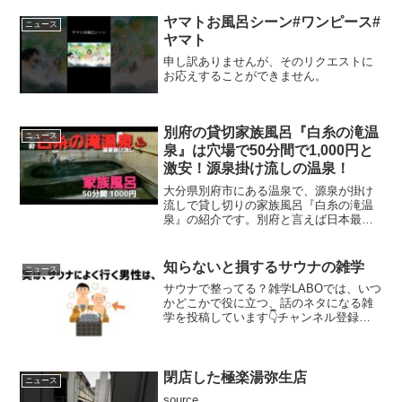
350円中人100円小人60円アイス150円均
一富士山サイダー250円＃...
ヤマトお風呂シーン#ワンピース#
ニュース
ヤマト
申し訳ありませんが、そのリクエストに
お応えすることができません。
別府の貸切家族風呂『白糸の滝温
ニュース
泉』は穴場で50分間で1,000円と
激安！源泉掛け流しの温泉！
大分県別府市にある温泉で、源泉が掛け
流しで貸し切りの家族風呂『白糸の滝温
泉』の紹介です。別府と言えば日本最大
規模の温泉郷であり、大きな源泉が別府
全体に八つもある温泉地があることから
「別府八湯」と呼ばれております。その
知らないと損するサウナの雑学
ニュース
中の一つ湯で堀田温泉って...
サウナで整ってる？雑学LABOでは、いつ
かどこかで役に立つ、話のネタになる雑
学を投稿しています👇チャンネル登録し
て通知オンにすると投稿のお知らせが届
きます【使用素材・ツール】・音声：
VOICEVOX青山龍星・BGM：DOVA-
SYNDROM...
閉店した極楽湯弥生店
ニュース
source