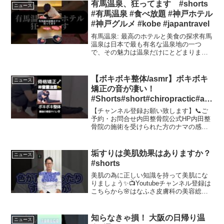
有馬温泉、狂ってます #shorts
ニュース
#有馬温泉 #食べ放題 #神戸ホテル
#神戸グルメ #kobe #japantravel
有馬温泉: 最高のホテルと美食の探求有馬
温泉は日本で最も有名な温泉地の一つ
で、その魅力は温泉だけにとどまりませ
ん。特に、地域のホテルや飲食店が提供
する贅沢な体験に、多くの観光客が惹か
れています。本記事では、有馬温泉の中
【ボキボキ整体/asmr】ボキボキ
ニュース
でも特に話題を呼んでい...
矯正の音が凄い！
#Shorts#short#chiropractic#adj
ustment #内田整骨院 #大阪市 #
【チャンネル登録お願い致します】📞ご
ボキボキ #肩こり #腰痛 #骨盤矯
予約・お問合せ内田整骨院公式HP内田整
骨院の施術を受けられた方のナマの感想▪️
正 #猫背
芸能人御用達の整骨院、格闘
家 角田信朗さん内田
整骨院に来院▪️【ボッキボキ】整体の達人
垢すりは美肌効果はありますか？
ニュース
が骨を鳴らす！ 亀田史...
#shorts
美肌の為に正しい知識を持って美肌にな
りましょう✨📺Youtubeチャンネル登録は
こちらから🌸はなふさ皮膚科の美容総合
サイト📝はなふさ皮膚科のTwitter📷はな
ふさ皮膚科のInstagram📱はなふさ皮膚科
のTikTok#垢すり#アカスリ#...
知らなきゃ損！ 大阪の日帰り温
ニュース