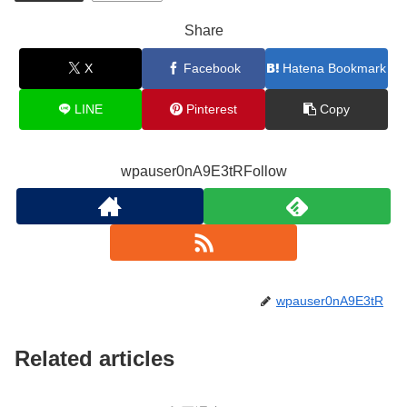
Share
X
Facebook
Hatena Bookmark
LINE
Pinterest
Copy
wpauser0nA9E3tRFollow
wpauser0nA9E3tR
Related articles