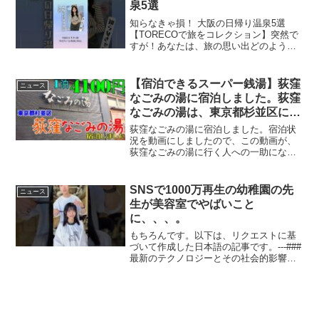
泉5選
知らなきゃ損！ 大阪の日帰り温泉5選
【TORECOで旅をコレクション】突然で
すが！あなたは、旅の思い出どのように
管理していますか？写真を見返したり、
日記を見たり…でも旅行から帰ってきて
日が経つと、お店の名前や観光地の名前
【宿泊できるスーパー銭湯】荻窪
ニュース
忘れちゃう…なんてこ...
なごみの湯に宿泊しました。荻窪
なごみの湯は、東京都杉並区にあ
ります。窪駅から徒歩2分です。
荻窪なごみの湯に宿泊しました。宿泊状
大浴場、露天風呂、岩盤浴、サウ
況を動画にしましたので、この動画が、
荻窪なごみの湯に行く人への一助になれ
ナ、水風呂、ジェットバスなどが
ば幸いです。「荻窪なごみの湯」は、東
あります。食事処あり
京都杉並区上荻にあります。JR及び東京
メトロ 荻窪駅から徒歩で2分程度です。
SNSで1000万再生の幼稚園の先
ニュース
大浴場の他、露天風呂...
生が美容室でやばいこと
に、、、。
もちろんです。以下は、リクエストに基
づいて作成した日本語の記事です。---###
最新のテクノロジーとその社会的影響現
代社会は、テクノロジーの急速な進化に
よって大きな変化を遂げています。特
に、情報通信技術の発展は私たちの生活
様式や仕事の仕方...