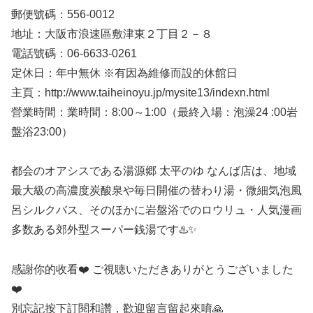
郵便號碼：556-0012
地址：大阪市浪速區敷津東２丁目２－８
電話號碼：06-6633-0261
定休日：年中無休 ※有因為維修而設的休館日
主頁：http://www.taiheinoyu.jp/mysite13/indexn.html
營業時間：業時間：8:00～1:00（最終入場：泡澡24 :00岩
盤浴23:00）
都会のオアシスである湯源郷 太平のゆ なんば店は、地域
最大級の高濃度炭酸泉や毎日開催の替わり湯・微細気泡風
呂シルクバス、そのほかに岩盤浴でのロウリュ・人気漫画
多数ある郊外型スーパー銭湯です♨️✨
感謝你的收看❤️ ご視聴いただきありがとうございました
❤️
別忘記按下訂閱和讚，歡迎留言留起來唷🙏