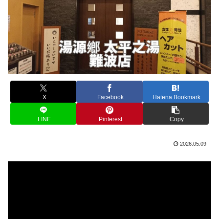
X
Facebook
Hatena Bookmark
LINE
Pinterest
Copy
2026.05.09