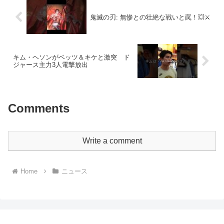
鬼滅の刃: 無惨との壮絶な戦いと罠！💥⚔️
キム・ヘソンがベッツ＆キケと激突 ド
ジャース主力3人電撃放出
Comments
Write a comment
Home
ニュース