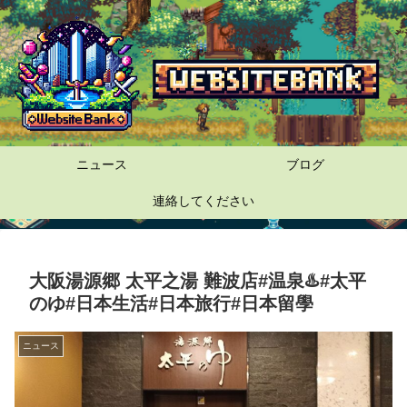
ニュース
ブログ
連絡してください
大阪湯源郷 太平之湯 難波店#温泉♨️#太平
のゆ#日本生活#日本旅行#日本留學
ニュース