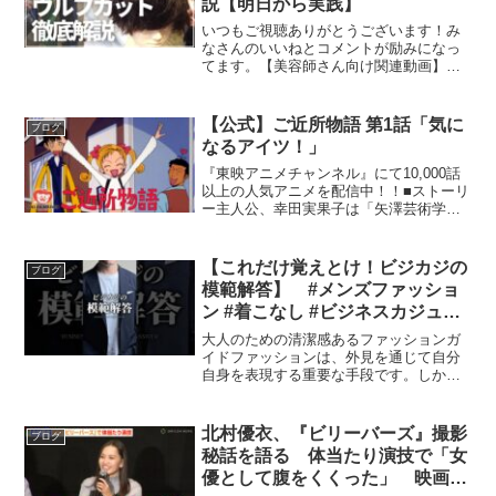
説【明日から実践】
いつもご視聴ありがとうございます！み
なさんのいいねとコメントが励みになっ
てます。【美容師さん向け関連動画】・
ベテラン美容師がこだわり抜いたシザー
をご紹介。 ・ハサミの選び方を解説！こ
れだけ揃えておけば完璧です。ーーー
【公式】ご近所物語 第1話「気に
ブログ
【BELO公式ショップ】...
なるアイツ！」
『東映アニメチャンネル』にて10,000話
以上の人気アニメを配信中！！■ストーリ
ー主人公、幸田実果子は「矢澤芸術学
院」の通称“ヤザガク”に通う高校一年生。
服飾デザイン科に通う実果子の夢は、デ
ザイナーになって、自分のブランドの店
【これだけ覚えとけ！ビジカジの
ブログ
を持つことです...
模範解答】 #メンズファッショ
ン #着こなし #ビジネスカジュア
ル #セットアップ
大人のための清潔感あるファッションガ
イドファッションは、外見を通じて自分
自身を表現する重要な手段です。しか
し、特にビジネスシーンにおいては、清
潔感や統一感が求められます。今回は、
大人が覚えておくべきファッションのポ
北村優衣、『ビリーバーズ』撮影
ブログ
イントと、色の組み合わせの...
秘話を語る 体当たり演技で「女
優として腹をくくった」 映画