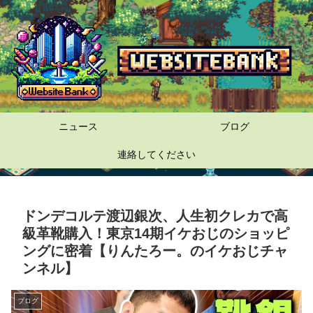
ニュース
ブログ
連絡してください
ドンデコルテ渡辺銀次、人生初クレカで高
級革靴購入！東京14期イケおじのショッピ
ングに密着【りんたろー。のイケおじチャ
ンネル】
ブログ