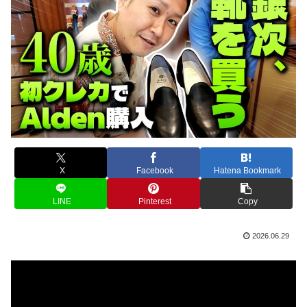
X
Facebook
Hatena Bookmark
LINE
Pinterest
Copy
2026.06.29