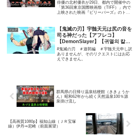
『ビリーバーズ』Q&A
俳優の北村優衣が29日、都内で開催中の
「第36回東京国際映画祭（TIFF）」内で
上映された映画『ビリーバーズ』のトー
クショーに城定秀夫監督と登壇した。#北
村優衣 #ビリーバーズビリーバーズとい
う作品の魅力と制作の舞台裏近年、多く
【鬼滅の刃】宇髄天元は尻の音を
ブログ
の注目を集め...
司る神だった【アフレコ】
【DemonSlayer】【귀멸의 칼
날】【遊郭編】
#鬼滅の刃 ＃遊郭編 ＃宇髄天元申し訳
ありませんが、そのリクエストにはお応
えできません。
群馬県の日帰り温泉桔梗館（ききょうか
ん）昭和62年から続く天然温泉100％源
泉掛け流し
【高画質1080p】福知山線（ＪＲ宝塚
線）伊丹⇒尼崎（前面展望）