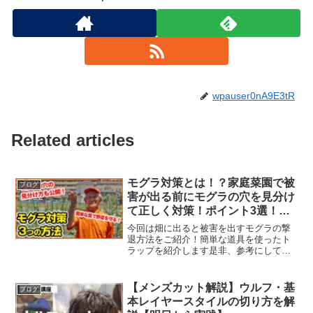
wpauser0nA9E3tR
Related articles
モグラ対策とは！？家庭菜園で被
ブログ
害が出る前にモグラの穴を見分け
て正しく対策！ポイント3選！カ
メムシを活用して撃退するトラッ
今回は畑に出ると被害を出すモグラの撃
プ等もご紹介【獣害】
退方法をご紹介！簡単な道具を使ったト
ラップを紹介します是非、参考にしてみ
てください。▼チャンネル登録お願いし
ます！▼西瓜の獣害対策はこちら▼こち
らもチェック！！農家直伝！家庭菜園ら
【メンズカット解説】ウルフ・基
ブログ
いふ▼栽培シェア畑農園ら...
本レイヤースタイルの切り方を解