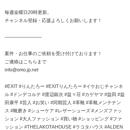
毎週金曜日20時更新。
チャンネル登録・応援よろしくお願いします！
————————
案件・お仕事のご依頼を受け付けております！
ご連絡はこちらまで
info@omo.jp.net
#EXIT #りんたろー #EXITりんたろー #イケおじチャンネ
ル #ドンデコルテ #渡辺銀次 #益々荘 #カゲヤマ #益田 #益
田康平 #芸人 #お笑い #同期芸人 #革靴 #革靴メンテナン
ス #靴磨き #シューケア #レザーシューズ #メンズファッ
ション #大人ファッション #買い物 #ショッピング #ファ
ッション #THELAKOTAHOUSE #ラコタハウス #ALDEN