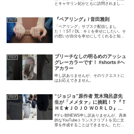
とキャサリン妃がともに訪問されまし
た。パレス外での、初の2ショット公務！
☆ファッションの詳細はこちらをチェッ
ク↓☆☆ロイヤルファミリーのレア情報は
『ペアリング』/ 音田雅則
ブログ
こちら！☆★25a...
「ペアリング」サブスク配信しまし
た！！ST / DL : キミを幸せにしたい。そ
の想いが自分を幸せにしてくれると知っ
た。幸せは言葉から。～コード譜～〜歌
詞〜今日は君と出会ってから3と4ヶ月が
経って変わらず手紙が届くのは永遠に続
いてくだろうね...
ブリーチなしの明るめのアッシュ
ブログ
グレーカラーです！ #shorts #ヘ
アカラー
申し訳ありませんが、そのリクエストに
はお応えできません。
“ジョジョ”原作者 荒木飛呂彦先
ブログ
生が「メメタァ」に挑戦！？『Ｔ
ＨＥ★ＪＯＪＯ ＷＯＲＬＤ』オー
プニングセレモニー #shorts
#テレ朝NEWS申し訳ありませんが、具体
的なYouTubeトランスクリプトを元に文
章を作成することはできません。ただ
し、特定のトピックについての情報や記