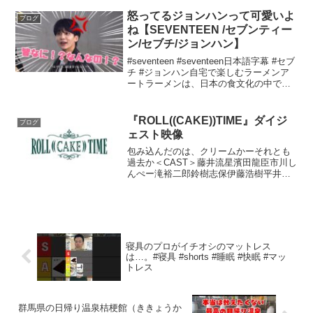
事を作成することは可能ですので、興味
のあるテーマを教えていただければ、そ
怒ってるジョンハンって可愛いよ
ブログ
れに基づいた記事...
ね【SEVENTEEN /セブンティー
ン/セブチ/ジョンハン】
#seventeen #seventeen日本語字幕 #セブ
チ #ジョンハン自宅で楽しむラーメンア
ートラーメンは、日本の食文化の中で特
に愛されている料理の一つであり、さま
ざまなスタイルやトッピングが存在しま
す。最近、自宅でラーメンを楽しむ人...
『ROLL((CAKE))TIME』ダイジ
ブログ
ェスト映像
包み込んだのは、クリームかーそれとも
過去か＜CAST＞藤井流星濱田龍臣市川し
んぺー滝裕二郎鈴樹志保伊藤浩樹平井珠
生松尾敢太郎駿河太郎作・演出／西田征
史主催・企画製作／東京グローブ座〈公
演日程〉●東京公演2026年7月6日(月)～8
月2日(日...
寝具のプロがイチオシのマットレス
は…。#寝具 #shorts #睡眠 #快眠 #マッ
トレス
群馬県の日帰り温泉桔梗館（ききょうか