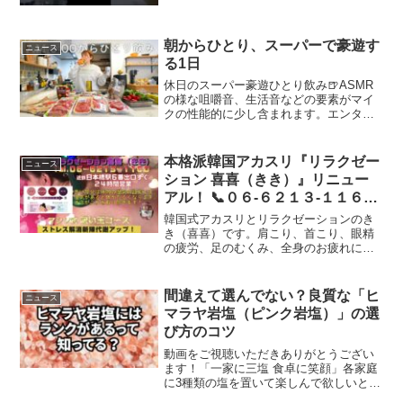
朝からひとり、スーパーで豪遊す
ニュース
る1日
休日のスーパー豪遊ひとり飲み🍺ASMR
の様な咀嚼音、生活音などの要素がマイ
クの性能的に少し含まれます。エンタメ
ビデオ。☟もう一つのアカウント☟☟愛用
品とおつまみ☟☟Instagram☟☟Twitter☟#食
生活#おつまみ #asmr #料理...
本格派韓国アカスリ『リラクゼー
ニュース
ション 喜喜（きき）』リニュー
アル！ 📞０６-６２１３-１１６０
大阪市中央区日本橋1-5 レディ
韓国式アカスリとリラクゼーションのき
ースアローズ１F 近鉄日本橋駅6
き（喜喜）です。肩こり、首こり、眼精
の疲労、足のむくみ、全身のお疲れに！
番出口すぐ #吸い玉 #カッピン
お仕事帰りにお気軽にお立ち寄りくださ
グ
い💕お店をリニューアルしました！🩷🩷
🩷Welcome to "Kiki" Korean-styl...
間違えて選んでない？良質な「ヒ
ニュース
マラヤ岩塩（ピンク岩塩）」の選
び方のコツ
動画をご視聴いただきありがとうござい
ます！「一家に三塩 食卓に笑顔」各家庭
に3種類の塩を置いて楽しんで欲しいとい
う理想を叶えるべく活動している、ソル