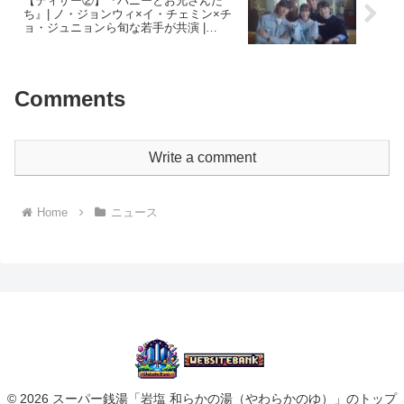
【ティザー②】『バニーとお兄さんた
ち』| ノ・ジョンウィ×イ・チェミン×チ
ョ・ジュニョンら旬な若手が共演 |
4/11(金)U-NEXT独占配信
Comments
Write a comment
Home
ニュース
© 2026 スーパー銭湯「岩塩 和らかの湯（やわらかのゆ）」のトップ