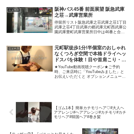
トコーディネーターの青山志穂です。今
回は、ヒマラヤ岩塩のランクについて解
阪神バス45番 前面展望 阪急武庫
ニュース
説してみました。【訂...
之荘→武庫営業所
停留所リスト阪急武庫之荘武庫之荘1丁目
武庫之荘4丁目武庫の郷武庫元町西武庫公
園武庫豊町武庫営業所日中は46番と合わ
せると10分間隔で運行しており終点まで
10分で着きます。縄文時代の文化と暮ら
し縄文時代は、日本の歴史の中で約1万年
元町駅徒歩1分!半個室のおしゃれ
ニュース
以上にわたっ...
なくつろぎ空間で本格ドライヘッ
ドスパを体験！目や首肩こり・脳
疲労の緩和に◎｜ドライヘッドス
★YouTube動画視聴クーポン★ご予約
パ専門店Lem【神戸市中央区元町
時、ご来店時に「YouTubeみました」と
お伝えいただくと オプションメニューの
通】
炭酸スプレー(1000円が)無料！※ご新規様
一回のみ※2023年9月末まで◆LEMのホッ
トペッパー予約はこちら👇・今回体...
【ゴム1本】簡単カチモリヘア♡#大人ヘ
アアレンジ#ヘアアレンジ#カチモリ#カチ
モリヘア#韓国ヘア#巻き髪