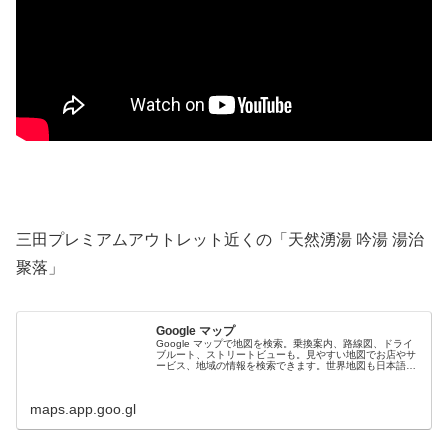
三田プレミアムアウトレット近くの「天然湧湯 吟湯 湯治
聚落」
Google マップ
Google マップで地図を検索。乗換案内、路線図、ドライ
ブルート、ストリートビューも。見やすい地図でお店やサ
ービス、地域の情報を検索できます。世界地図も日本語
で、旅のプランにも便利。
maps.app.goo.gl